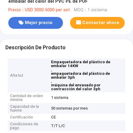
embalar del calor del PVC PE de POF
Precio：USD 3000-5000 per set
MOQ：1 sistema
Mejor precio
Contactar ahora
Descripción De Producto
Empaquetadora del plástico de
embalar 14KW
,
empaquetadora del plástico de
Alta luz
embalar 3ph
,
máquina del envasado por
contracción del calor 3ph
Cantidad de orden
1 sistema
mínima
Capacidad de la
50 sistemas por mes
fuente
Certificación
CE
Condiciones de
T/T L/C
pago