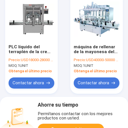
PLC líquido del
máquina de rellenar
terraplén de la crema
de la mayonesa del
de la bomba de
pistón 500ml, servo
Precio:
USD18000-28000 per unit
Precio:
USD40000-50000 per unit
pistón del cilindro de
líquido automático
MOQ:
1UNIT
MOQ:
1UNIT
la máquina de
de la máquina de
rellenar de la botella
rellenar SUS316
Obtenga el último precio
Obtenga el último precio
de 5000ml SS316
Contactar ahora
Contactar ahora
Ahorre su tiempo
Permítanos contactar con los mejores
productos con usted.