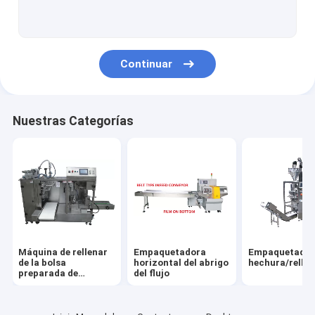
Embotellado y máquina que capsula
Llenador servo del pistón
Continuar
Máquina del lacre del cartón
máscara disponible que hace la máquina
Nuestras Categorías
Máquina de rellenar
Empaquetadora
Empaquetado
de la bolsa
horizontal del abrigo
hechura/relle
preparada de
del flujo
antemano