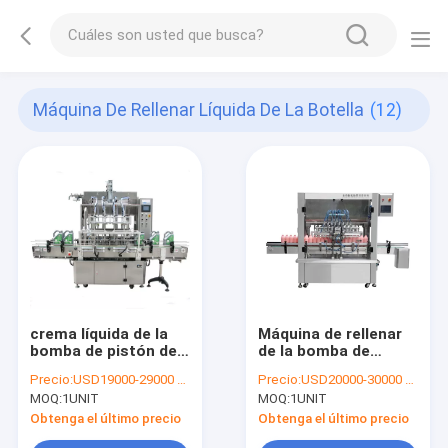
Máquina De Rellenar Líquida De La Botella
(12)
crema líquida de la
Máquina de rellenar
bomba de pistón de
de la bomba de
la máquina de
pistón del PLC
Precio:
USD19000-29000 per unit
Precio:
USD20000-30000 per unit
rellenar de la botella
5.5KW, servo
MOQ:
1UNIT
MOQ:
1UNIT
de 50ml 0.6Mpa que
automático de la
llena 8 bocas
máquina de
Obtenga el último precio
Obtenga el último precio
embotellado 0.4Mpa