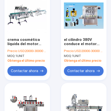
crema cosmética
el cilindro 380V
líquida del motor
conduce el motor
servo de la máquina
servo de relleno
Precio:
USD20000-30000 per unit
Precio:
USD20000-30000 per unit
de rellenar de la
25bottles/Min del
MOQ:
1UNIT
MOQ:
1UNIT
botella de 60Hz GMP
equipo del pistón
Obtenga el último precio
Obtenga el último precio
Contactar ahora
Contactar ahora
Inicio
Productos
Sobre nosotros