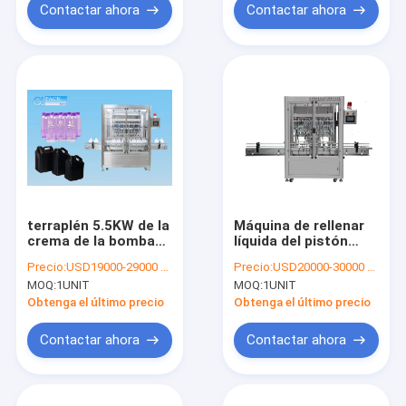
Contactar ahora
Contactar ahora
terraplén 5.5KW de la
Máquina de rellenar
crema de la bomba
líquida del pistón
de pistón del cilindro
servo, línea de
Precio:
USD19000-29000 per unit
Precio:
USD20000-30000 per unit
de 60bpm
relleno líquida
MOQ:
1UNIT
MOQ:
1UNIT
60bottles/Min Bottle
automática de
Liquid Filling Machine
1000ml
Obtenga el último precio
Obtenga el último precio
35bottles/min
Contactar ahora
Contactar ahora