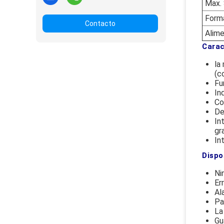
Max.
Forma
Contacto
Alime
Carac
la
(c
Fu
In
Co
De
In
gr
In
Dispo
Ni
Er
Al
Pa
La
Gu