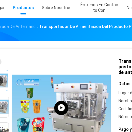
Éntrenos En Contac
gar
Productos
Sobre Nosotros
No
To Con
parada De Antemano
Transportador De Alimentación Del Producto P
Trans
pasto
de an
Datos 
Lugar d
Nombre
Certifi
Número
Pago y