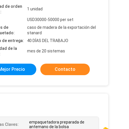
ad de orden
1 unidad
:
:
USD30000-50000 per set
es de
caso de madera de la exportación del
uetado:
stanard
 de entrega:
40 DÍAS DEL TRABAJO
dad de la
mes de 20 sistemas
:
Mejor Precio
Contacto
empaquetadora preparada de
as Claves:
antemano de la bolsa