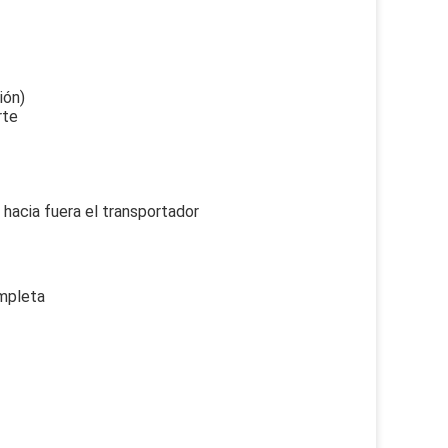
ión)
rte
 hacia fuera el transportador
ompleta