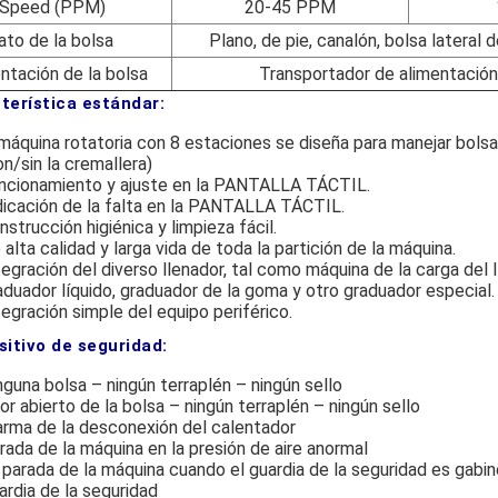
 Speed (PPM)
20-45 PPM
to de la bolsa
Plano, de pie, canalón, bolsa lateral
ntación de la bolsa
Transportador de alimentación
terística estándar:
 máquina rotatoria con 8 estaciones se diseña para manejar bols
on/sin la cremallera)
ncionamiento y ajuste en la PANTALLA TÁCTIL.
dicación de la falta en la PANTALLA TÁCTIL.
nstrucción higiénica y limpieza fácil.
 alta calidad y larga vida de toda la partición de la máquina.
tegración del diverso llenador, tal como máquina de la carga del 
aduador líquido, graduador de la goma y otro graduador especial.
tegración simple del equipo periférico.
sitivo de seguridad:
nguna bolsa – ningún terraplén – ningún sello
ror abierto de la bolsa – ningún terraplén – ningún sello
arma de la desconexión del calentador
rada de la máquina en la presión de aire anormal
 parada de la máquina cuando el guardia de la seguridad es gabin
ardia de la seguridad