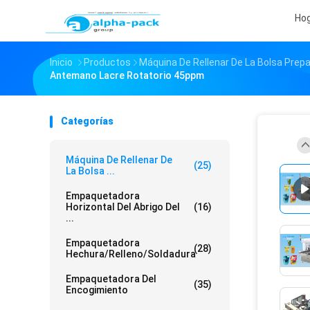
Ho
Inicio
Productos
Máquina De Rellenar De La Bolsa Pre
Antemano Lacre Rotatorio 45ppm
Categorías
Máquina De Rellenar De
(25)
La Bolsa ...
Empaquetadora
Horizontal Del Abrigo Del
(16)
...
Empaquetadora
(28)
Hechura/relleno/soldadura
Empaquetadora Del
(35)
Encogimiento