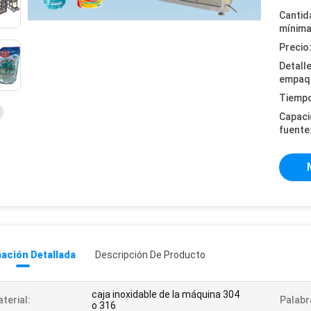
Cantid
mínima
Precio
Detall
empaq
Tiempo
Capaci
fuente
ación Detallada
Descripción De Producto
caja inoxidable de la máquina 304
terial:
Palabr
o 316