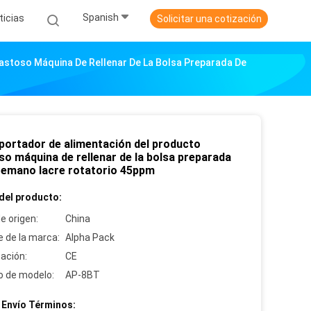
Spanish
ticias
Solicitar una cotización
astoso Máquina De Rellenar De La Bolsa Preparada De
portador de alimentación del producto
so máquina de rellenar de la bolsa preparada
temano lacre rotatorio 45ppm
del producto:
e origen:
China
 de la marca:
Alpha Pack
cación:
CE
 de modelo:
AP-8BT
 Envío Términos: