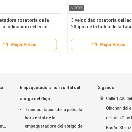
tadora rotatoria de la
3 velocidad rotatoria del lac
 la indicación del error
20ppm de la bolsa de la fas
uina plana del lacre de
SS316 de la bolsa grande
 de la bolsa
preparada de antemano de l
Mejor Precio
Mejor Precio
máquina de rellenar
sa
Empaquetadora horizontal del
Síganos
Calle 1206 de
abrigo del flujo
Qiaonan del ed
Transportación de la película
horizontal de la
del sitio Qia
ar
empaquetadora del abrigo del
BaoAn ShenZ