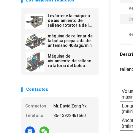
Los Mejores Productos
Ve
Levántese la máquina
Us
de aislamiento de
relleno rotatoria de la
bolsa
Re
máquina de rellenar de
la bolsa preparada de
antemano 40Bags/min
Descri
Máquina de
aislamiento de relleno
rotatoria del bolso
rellen
preparado de
antemano
Contactos
Volum
máxi
Longi
Contactos:
Mr. David Zeng Yx
(milí
Teléfono:
86-13923461560
Anchu
(milí