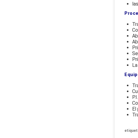
la
Proce
Tr
Co
Ab
Ab
Pr
Se
Pr
La
Equip
Tr
Cu
P.
Co
El
Tr
etiquet