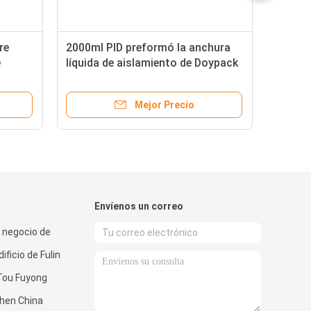
re
2000ml PID preformó la anchura
e
líquida de aislamiento de Doypack
250m m de la máquina del relleno
a
de la bolsa
Mejor Precio
Envíenos un correo
l negocio de
ificio de Fulin
oTou Fuyong
hen China