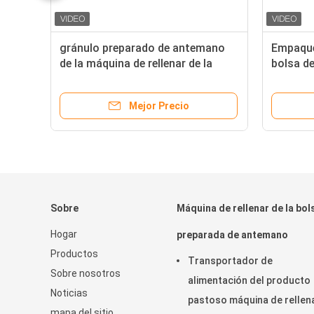
na
gránulo preparado de antemano
Empaque
de la máquina de rellenar de la
bolsa de
de
bolsa del PLC 12ppm que
3PH, máq
empaqueta OPP
Doypack
Mejor Precio
Sobre
Máquina de rellenar de la bol
Hogar
preparada de antemano
Productos
Transportador de
Sobre nosotros
alimentación del producto
Noticias
pastoso máquina de rellen
mapa del sitio