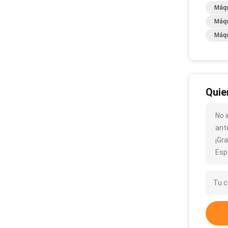
Máqu
Máqu
Máqu
Quie
No 
ant
¡Gra
Esp