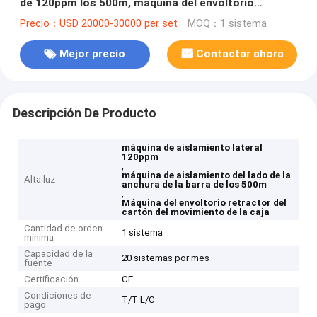
de 120ppm los 500m, máquina del envoltorio
retractor del cartón del movimiento de la caja
Precio：USD 20000-30000 per set
MOQ：1 sistema
Mejor precio
Contactar ahora
Descripción De Producto
máquina de aislamiento lateral
120ppm
,
máquina de aislamiento del lado de la
Alta luz
anchura de la barra de los 500m
,
Máquina del envoltorio retractor del
cartón del movimiento de la caja
Cantidad de orden
1 sistema
mínima
Capacidad de la
20 sistemas por mes
fuente
Certificación
CE
Condiciones de
T/T L/C
pago