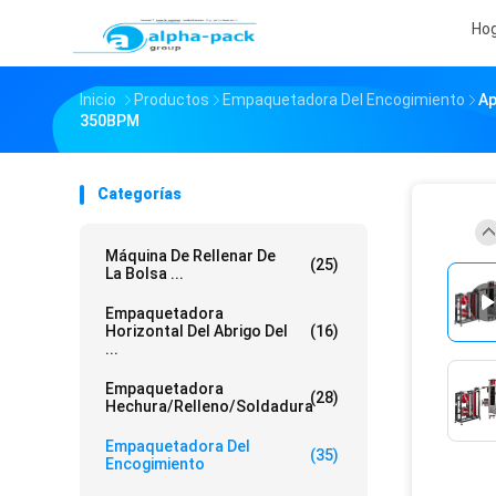
Ho
Inicio
Productos
Empaquetadora Del Encogimiento
Ap
350BPM
Categorías
Máquina De Rellenar De
(25)
La Bolsa ...
Empaquetadora
Horizontal Del Abrigo Del
(16)
...
Empaquetadora
(28)
Hechura/relleno/soldadura
Empaquetadora Del
(35)
Encogimiento