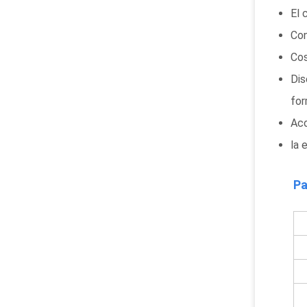
El 
Con
Cos
Dis
for
Aco
la 
Pa