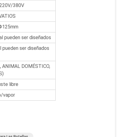
220V/380V
OVATIOS
 Φ125mm
l pueden ser diseñados
 pueden ser diseñados
, ANIMAL DOMÉSTICO,
S)
uste libre
o/vapor
ara Las Botellas