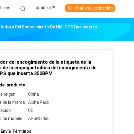
Spanish
ticias
Solicitar una cotización
etadora Del Encogimiento De HMI OPS Que Inserta
dor del encogimiento de la etiqueta de la
 de la empaquetadora del encogimiento de
PS que inserta 350BPM
del producto:
e origen:
China
 de la marca:
Alpha Pack
cación:
CE
 de modelo:
APSRL-450
 Envío Términos: