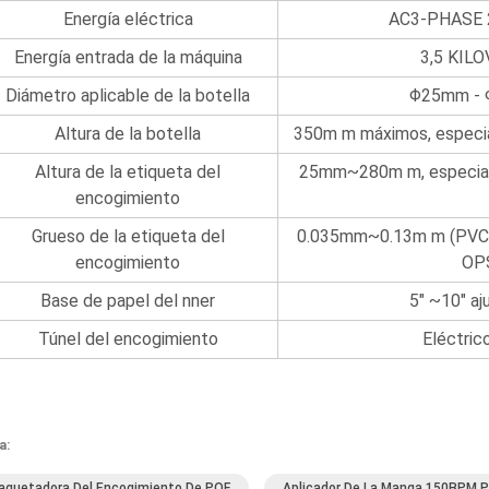
Energía eléctrica
AC3-PHASE 
Energía entrada de la máquina
3,5 KIL
Diámetro aplicable de la botella
Φ25mm -
Altura de la botella
350m m máximos, especia
Altura de la etiqueta del
25mm~280m m, especial
encogimiento
Grueso de la etiqueta del
0.035mm~0.13m m (PVC
encogimiento
OP
Base de papel del nner
5" ~10" aj
Túnel del encogimiento
Eléctric
a:
quetadora Del Encogimiento De POF
Aplicador De La Manga 150BPM P