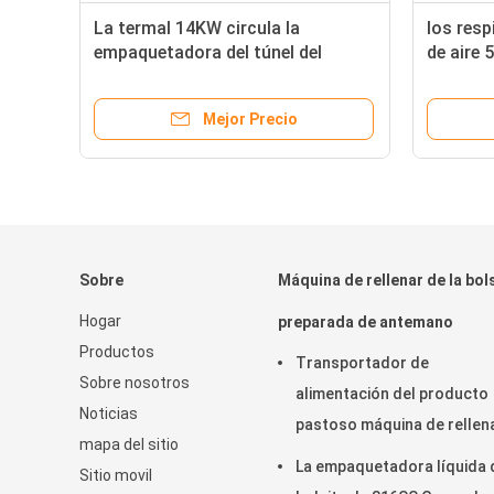
La termal 14KW circula la
los resp
empaquetadora del túnel del
de aire 
o
encogimiento, embaladora del
40m/Min
túnel del encogimiento 640kg
empaqu
Mejor Precio
Sobre
Máquina de rellenar de la bol
Hogar
preparada de antemano
Productos
Transportador de
Sobre nosotros
alimentación del producto
Noticias
pastoso máquina de rellen
mapa del sitio
de la bolsa preparada de
La empaquetadora líquida 
Sitio movil
antemano lacre rotatorio