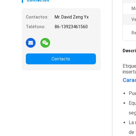
Contactos
Ma
Contactos:
Mr. David Zeng Yx
Ve
Teléfono:
86-13923461560
Re
Descri
Contacto
Etiqu
insert
Carac
Pue
Equ
seg
La 
de 