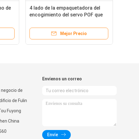
no de
4 lado de la empaquetadora del
encogimiento del servo POF que
sella el movimiento de la caja
40ppm
Mejor Precio
Envíenos un correo
l negocio de
ificio de Fulin
oTou Fuyong
hen China
560
Envíe