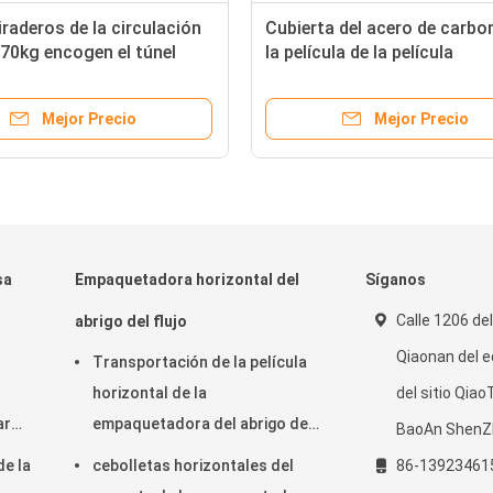
iraderos de la circulación
Cubierta del acero de carbo
570kg encogen el túnel
la película de la película
 del encogimiento de la
100packs/Min Side Sealing
etadora
Machine OPP de POF
Mejor Precio
Mejor Precio
sa
Empaquetadora horizontal del
Síganos
Calle 1206 de
abrigo del flujo
Qiaonan del ed
Transportación de la película
horizontal de la
del sitio Qia
ar
empaquetadora del abrigo del
BaoAn ShenZ
flujo 220V en anchura de la
de la
cebolletas horizontales del
86-13923461
película de la parte inferior