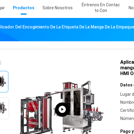
Éntrenos En Contac
gar
Productos
Sobre Nosotros
No
To Con
licador Del Encogimiento De La Etiqueta De La Manga De La Empaqu
Aplica
manga
HMI O
Datos 
Lugar d
Nombre
Certifi
Número
Pago y