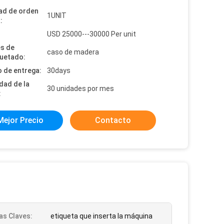
ad de orden
1UNIT
:
:
USD 25000---30000 Per unit
es de
caso de madera
uetado:
 de entrega:
30days
dad de la
30 unidades por mes
:
Mejor Precio
Contacto
as Claves:
etiqueta que inserta la máquina