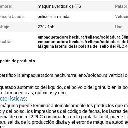
ombre:
máquina vertical de FFS
Palabr
lícula Usada:
película laminada
Veloci
ltaje:
220v 1ph
Uso:
empaquetadora hechura/relleno/soldadura 50
saltar:
empaquetadora hechura/relleno/soldadura de 
Máquina lateral de la bolsita del sello del PLC 4
pción de producto
certificó la empaquetadora hechura/relleno/soldadura vertical de l
etado automático del líquido, del polvo o del gránulo en la bols
, farmacéuticas, químicas y otro.
terísticas:
 máquina puede terminar automáticamente los productos que mi
o y del bolso, los impresiones del código de fecha, los lacres de
tema de control
2.PLC
combinado con la pantalla táctil, puede f
la
an, salida de
producción diaria y el error de máquina autodi
la
;