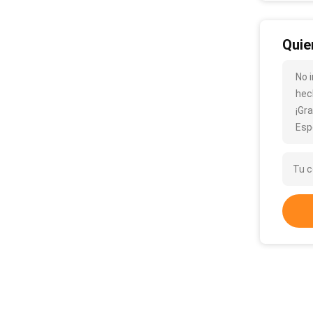
Quie
No 
hec
¡Gra
Esp