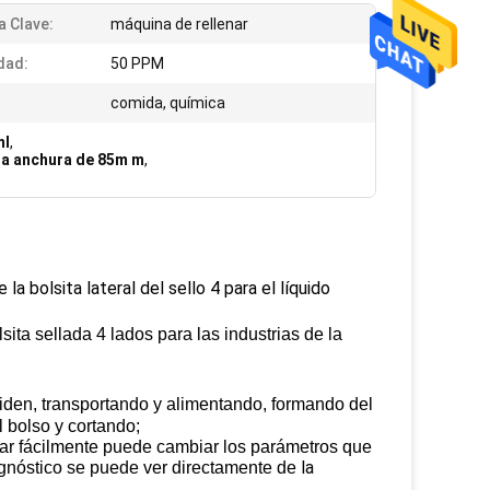
a Clave:
máquina de rellenar
dad:
50 PPM
comida, química
ml
,
la anchura de 85m m
,
a bolsita lateral del sello 4 para el líquido
ita sellada 4 lados para las industrias de la
den, transportando y alimentando, formando del
l bolso y cortando
;
ijar fácilmente puede cambiar los parámetros que
la
agnóstico se puede ver directamente de