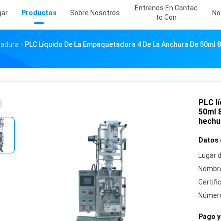
Éntrenos En Contac
gar
Productos
Sobre Nosotros
No
To Con
dadura
PLC Líquido De La Empaquetadora 4 De La Anchura De 50ml 
PLC l
50ml 8
hechur
Datos 
Lugar d
Nombre
Certifi
Número
Pago y