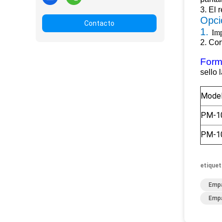
3.
El 
Opci
Contacto
1.
Imp
2.
Cor
Form
sello l
Mode
PM-1
PM-1
etiquet
Empa
Empa