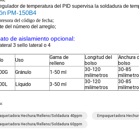
regulador de temperatura del PID supervisa la soldadura de temp
ón
PM-150B4
resora
del código de fecha
;
te
del número del arreglo
;
ato de aislamiento opcional:
ateral 3 sello lateral o 4
Gama de
Longitud del
Anchura 
lo
Uso
relleno
bolso
bolso
30-120
30-85
00G
Gránulo
1-50 ml
milímetros
milímetr
30-120
30-85
00L
Líquido
3-50 ml
milímetros
milímetr
a:
quetadora Hechura/relleno/soldadura 40ppm
Empaquetadora Hechura
quetadora Hechura/relleno/soldadura 60ppm