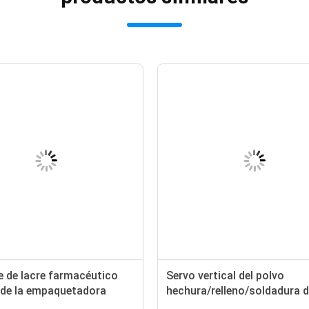
e de lacre farmacéutico
Servo vertical del polvo
o de la empaquetadora
hechura/relleno/soldadura d
 del motor servo VFFS
empaquetadora del PID 300