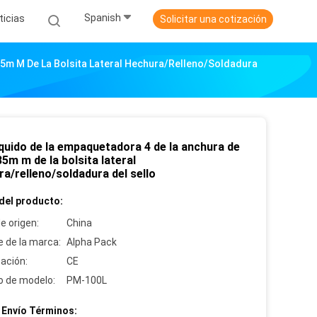
Spanish
ticias
Solicitar una cotización
85m M De La Bolsita Lateral Hechura/relleno/soldadura
íquido de la empaquetadora 4 de la anchura de
5m m de la bolsita lateral
a/relleno/soldadura del sello
del producto:
e origen:
China
 de la marca:
Alpha Pack
cación:
CE
 de modelo:
PM-100L
 Envío Términos: