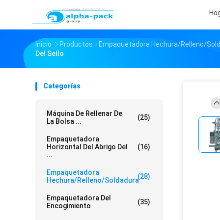
Ho
Inicio
Productos
Empaquetadora Hechura/relleno/sol
Del Sello
Categorías
Máquina De Rellenar De
(25)
La Bolsa ...
Empaquetadora
Horizontal Del Abrigo Del
(16)
...
Empaquetadora
(28)
Hechura/relleno/soldadura
Empaquetadora Del
(35)
Encogimiento