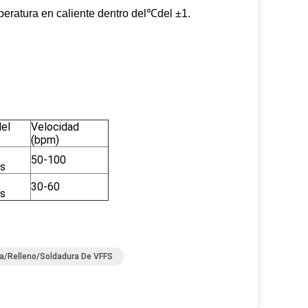
eratura en caliente dentro
del
℃
del
±
1
.
del
Velocidad
(bpm)
50-100
os
30-60
os
/relleno/soldadura De VFFS