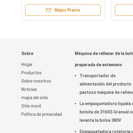
e
Mejor Precio
Sobre
Máquina de rellenar de la bol
Hogar
preparada de antemano
Productos
Transportador de
Sobre nosotros
alimentación del producto
Noticias
pastoso máquina de rellen
mapa del sitio
de la bolsa preparada de
La empaquetadora líquida 
Sitio movil
antemano lacre rotatorio
bolsita de 316SS Granual s
Política de privacidad
45ppm
levanta la bolsa 380V
Empaquetadora rotatoria 