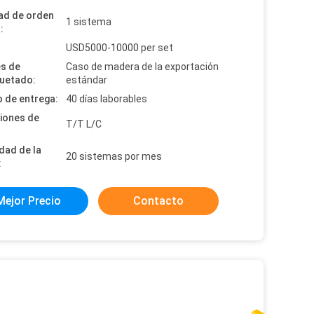
ad de orden
1 sistema
:
:
USD5000-10000 per set
es de
Caso de madera de la exportación
uetado:
estándar
 de entrega:
40 días laborables
iones de
T/T L/C
dad de la
20 sistemas por mes
:
Mejor Precio
Contacto