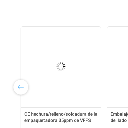
s
CE hechura/relleno/soldadura de la
Embalaj
,
empaquetadora 35ppm de VFFS
del lad
4000ml certificado
80ppm 4