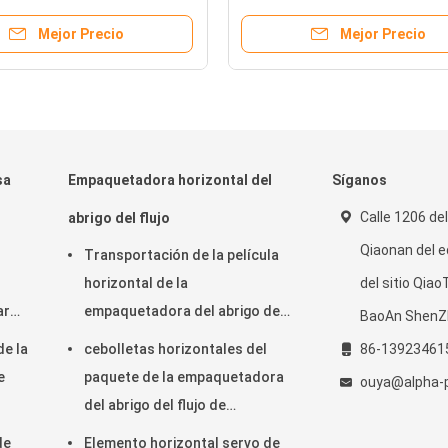
Mejor Precio
Mejor Precio
sa
Empaquetadora horizontal del
Síganos
Calle 1206 de
abrigo del flujo
Qiaonan del ed
Transportación de la película
horizontal de la
del sitio Qia
ar
empaquetadora del abrigo del
BaoAn ShenZ
flujo 220V en anchura de la
de la
cebolletas horizontales del
86-13923461
película de la parte inferior
e
paquete de la empaquetadora
ouya@alpha-
450m m
del abrigo del flujo de
150pcs/Min KOP
de
Elemento horizontal servo de