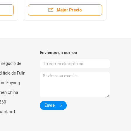
almohada de la empaquetadora
Mejor Precio
FFS del PLC
Envíenos un correo
l negocio de
ificio de Fulin
oTou Fuyong
hen China
560
Envíe
pack.net