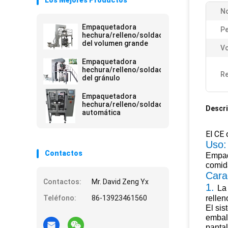
Los Mejores Productos
N
Empaquetadora
Pe
hechura/relleno/soldadura
del volumen grande
Vo
Empaquetadora
hechura/relleno/soldadura
Re
del gránulo
Empaquetadora
hechura/relleno/soldadura
Descri
automática
El CE 
Uso:
Contactos
Empaqu
comida
Carac
Contactos:
Mr. David Zeng Yx
1.
La
Teléfono:
86-13923461560
rellen
El sis
embal
pantal