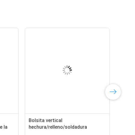
Bolsita vertical
e la
hechura/relleno/soldadura
0ml
autodiagnóstica 100ppm de la