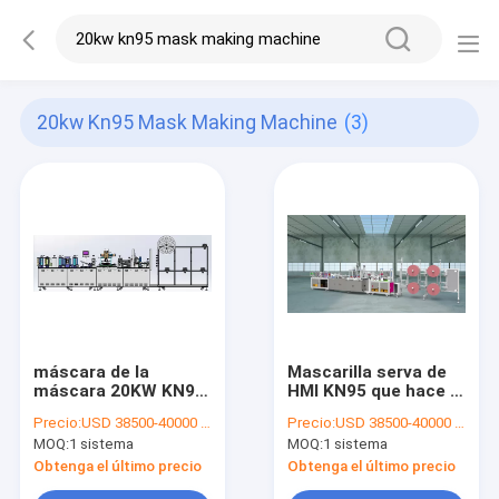
20kw Kn95 Mask Making Machine
(3)
máscara de la
Mascarilla serva de
máscara 20KW KN95
HMI KN95 que hace la
de 220m m que hace
máquina, tela no
Precio:
USD 38500-40000 per set
Precio:
USD 38500-40000 per set
la máquina, máscara
tejida 1500W que
MOQ:
1 sistema
MOQ:
1 sistema
del gancho
hace la máquina
4500pcs/H
Obtenga el último precio
Obtenga el último precio
produciendo la