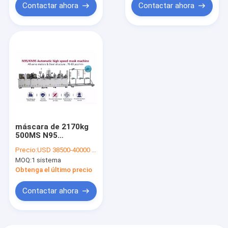
máquina
Contactar ahora
Contactar ahora
máscara de 2170kg
500MS N95
produciendo la
Precio:
USD 38500-40000 per set
máscara adulta KN95
MOQ:
1 sistema
de la anchura 1500m
m de la máquina
Obtenga el último precio
Contactar ahora